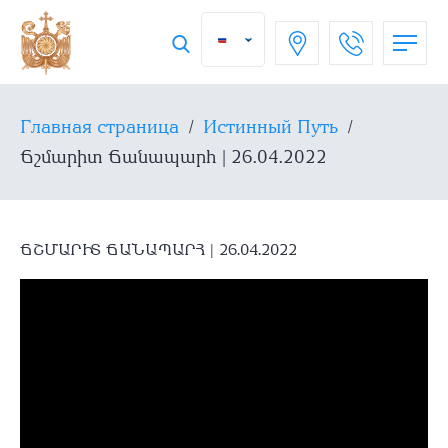
Главная страница
/
Истинный Путь
/
Ճշմարիտ Ճանապարհ | 26․04․2022
ՃՇՄԱՐԻՏ ՃԱՆԱՊԱՐՀ | 26․04․2022