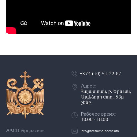
+374 (10) 51-72-87
Адрес:
Հայաստան, ք. Երևան,
Այգեձորի փող., 53բ
շենք
Рабочее время:
10:00 - 18:00
ААСЦ Арцахская
info@artsakhdiocese.am