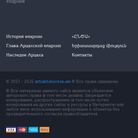
епархия
История епархии
«ԸՆԾԱ»
Глава Арцахской епархии
Երիտասարդաց միություն
Наследие Арцаха
Контакты
© 2021 - 2026
artsakhdiocese.am
® Все права защищены
® Все материалы данного сайта являются объектами
авторского права (в том числе дизайн). Запрещается
копирование, распространение (в том числе путем
копирования на другие сайты и ресурсы в Интернете) или
любое иное использование информации и объектов без
предварительного согласия правообладателя